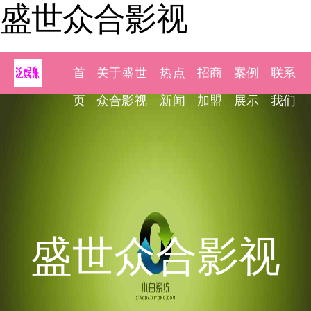
盛世众合影视
首
关于盛世
热点
招商
案例
联系
页
众合影视
新闻
加盟
展示
我们
盛世众合影视