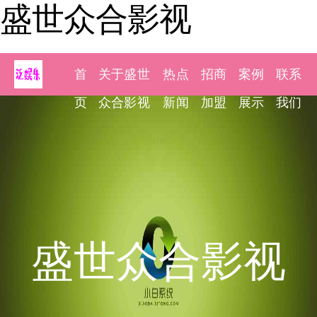
盛世众合影视
首
关于盛世
热点
招商
案例
联系
页
众合影视
新闻
加盟
展示
我们
盛世众合影视